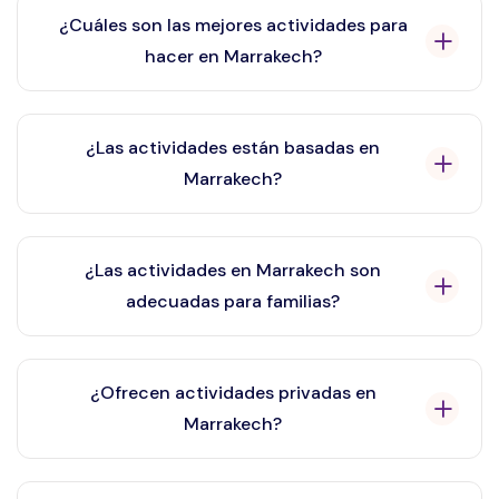
¿Cuáles son las mejores actividades para
hacer en Marrakech?
Las actividades más populares en Marrakech incluyen
paseos en camello, quad, experiencias culturales,
¿Las actividades están basadas en
clases de cocina y actividades en el desierto de
Marrakech?
Agafay.
Sí, la mayoría de nuestras actividades están basadas
en Marrakech o comienzan directamente desde la
¿Las actividades en Marrakech son
ciudad con recogida en el hotel o riad.
adecuadas para familias?
Sí, muchas actividades en Marrakech son aptas para
familias y niños, como paseos en camello y
¿Ofrecen actividades privadas en
experiencias culturales.
Marrakech?
Sí, ofrecemos actividades privadas y compartidas en