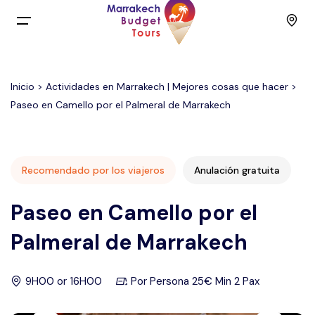
Menu
Inicio
>
Actividades en Marrakech | Mejores cosas que hacer
>
Inicio
Paseo en Camello por el Palmeral de Marrakech
Back
Viajes
English
Excursiones
Recomendado por los viajeros
Anulación gratuita
Paseo en Camello por el
Français
Actividades
Palmeral de Marrakech
Spain
Viajes económicos
9H00 or 16H00
Por Persona 25€ Min 2 Pax
Contacto