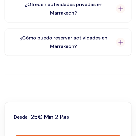
Marrakech según tus preferencias, el tamaño del
¿Ofrecen actividades privadas en
grupo y el presupuesto.
Marrakech?
Sí, ofrecemos actividades privadas y compartidas en
Marrakech según tus preferencias, el tamaño del
¿Cómo puedo reservar actividades en
grupo y el presupuesto.
Marrakech?
Puedes reservar fácilmente tus actividades a través
de nuestro sitio web, WhatsApp o correo electrónico.
Nuestro equipo local responde rápidamente.
25€ Min 2 Pax
Desde